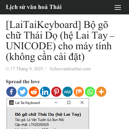
Chuyển
Lịch sử văn hoá Thái
tới
nội
[LaiTaiKeyboard] Bộ gõ
dung
chữ Thái Dọ (hệ Lai Tay –
UNICODE) cho máy tính
(không cần cài đặt)
Đăng
Tác
17 Tháng 9, 2025
lichsuvanhoathai.com
vào
giả
Spread the love