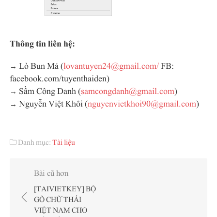
Thông tin liên hệ:
→ Lò Bun Mả (
lovantuyen24@gmail.com/
FB:
facebook.com/tuyenthaiden)
→ Sầm Công Danh (
samcongdanh@gmail.com
)
→ Nguyễn Việt Khôi (
nguyenvietkhoi90@gmail.com
)
Danh mục:
Tài liệu
Điều
Bài cũ hơn
hướng
[TAIVIETKEY] BỘ
bài
GÕ CHỮ THÁI
viết
VIỆT NAM CHO