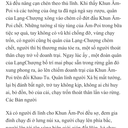
Xá đều nâng cạn chén theo thủ lĩnh. Khi thấy Khun Ăm-
Poi và các tướng của ông ta đã ngà ngà say rượu, quân
của Lạng-Chượng xông vào chém cổ đứt đầu Khun Ăm-
Poi chết. Những tướng sĩ tùy tùng của Ăm-Poi trong bữa
tiệc sợ quá, tay không có vũ khí chống đỡ, vùng chạy
trốn, có người cũng bị quân của Lạng-Chượng chém
chết, người thì bị thương máu tóe ra, một số người thoát
thân chạy trở về doanh trại. Ngay lúc ấy , một đoàn quân
của LạngChượng bố trí mai phục sẵn trong rừng gần đó
xung phong ra, ào lên chiếm doanh trại của Khun Ăm-
Poi trên đồi Khau-Tu. Quân lính người Xá bị mất tướng,
lại bị đánh bất ngờ, trở tay không kịp, không ai chỉ huy
ai, bỏ đồn, bỏ của cải, chạy trốn thoát thân lẩn vào rừng.
Các Bản người
Xá có người đi lính cho Khun Ăm-Poi đều sợ, đem gia
đình chạy đi ở lưng núi xa, người chạy lên phía bắc,