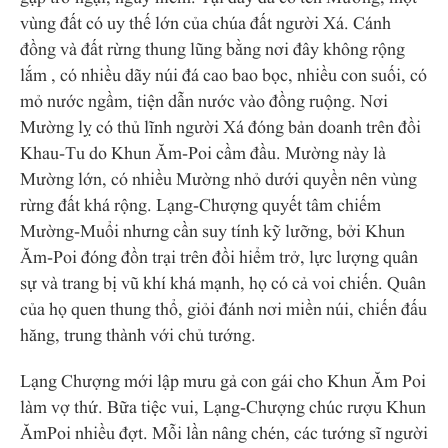
vùng đất có uy thế lớn của chúa đất người Xá. Cánh
đồng và đất rừng thung lũng bằng nơi đây không rộng
lắm , có nhiều dãy núi đá cao bao bọc, nhiều con suối, có
mỏ nước ngầm, tiện dẫn nước vào đồng ruộng. Nơi
Mường lỵ có thủ lĩnh người Xá đóng bản doanh trên đồi
Khau-Tu do Khun Ăm-Poi cầm đầu. Mường này là
Mường lớn, có nhiều Mường nhỏ dưới quyền nên vùng
rừng đất khá rộng. Lạng-Chượng quyết tâm chiếm
Mường-Muổi nhưng cần suy tính kỹ lưỡng, bởi Khun
Ăm-Poi đóng đồn trại trên đồi hiểm trở, lực lượng quân
sự và trang bị vũ khí khá mạnh, họ có cả voi chiến. Quân
của họ quen thung thổ, giỏi đánh nơi miền núi, chiến đấu
hăng, trung thành với chủ tướng.
Lạng Chượng mới lập mưu gả con gái cho Khun Ăm Poi
làm vợ thứ. Bữa tiệc vui, Lạng-Chượng chúc rượu Khun
ĂmPoi nhiều đợt. Mỗi lần nâng chén, các tướng sĩ người