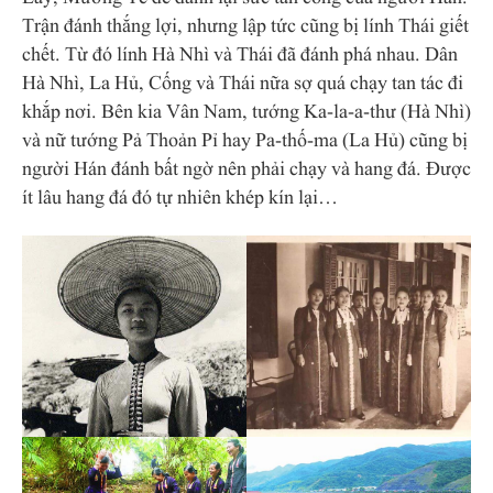
Trận đánh thắng lợi, nhưng lập tức cũng bị lính Thái giết
chết. Từ đó lính Hà Nhì và Thái đã đánh phá nhau. Dân
Hà Nhì, La Hủ, Cống và Thái nữa sợ quá chạy tan tác đi
khắp nơi. Bên kia Vân Nam, tướng Ka-la-a-thư (Hà Nhì)
và nữ tướng Pả Thoản Pỉ hay Pa-thố-ma (La Hủ) cũng bị
người Hán đánh bất ngờ nên phải chạy và hang đá. Được
ít lâu hang đá đó tự nhiên khép kín lại…