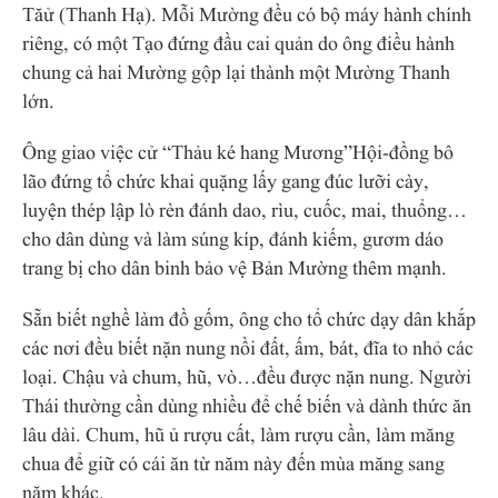
Tăử (Thanh Hạ). Mỗi Mường đều có bộ máy hành chính
riêng, có một Tạo đứng đầu cai quản do ông điều hành
chung cả hai Mường gộp lại thành một Mường Thanh
lớn.
Ông giao việc cử “Thảu ké hang Mương”Hội-đồng bô
lão đứng tổ chức khai quặng lấy gang đúc lưỡi cày,
luyện thép lập lò rèn đánh dao, rìu, cuốc, mai, thuổng…
cho dân dùng và làm súng kíp, đánh kiếm, gươm dáo
trang bị cho dân binh bảo vệ Bản Mường thêm mạnh.
Sẵn biết nghề làm đồ gốm, ông cho tổ chức dạy dân khắp
các nơi đều biết nặn nung nồi đất, ấm, bát, đĩa to nhỏ các
loại. Chậu và chum, hũ, vò…đều được nặn nung. Người
Thái thường cần dùng nhiều để chế biến và dành thức ăn
lâu dài. Chum, hũ ủ rượu cất, làm rượu cần, làm măng
chua để giữ có cái ăn từ năm này đến mùa măng sang
năm khác.