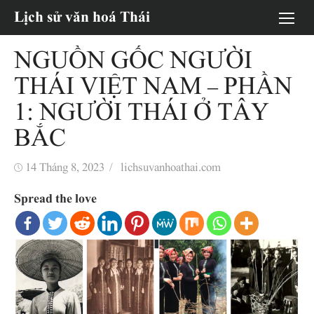
Chuyển
Lịch sử văn hoá Thái
tới
nội
NGUỒN GỐC NGƯỜI
dung
THÁI VIỆT NAM – PHẦN
1: NGƯỜI THÁI Ở TÂY
BẮC
Đăng
Tác
14 Tháng 8, 2023
lichsuvanhoathai.com
vào
giả
Spread the love