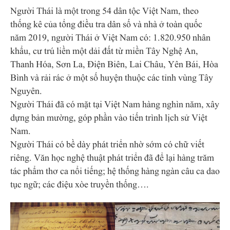
Người Thái là một trong 54 dân tộc Việt Nam, theo
thống kê của tổng điều tra dân số và nhà ở toàn quốc
năm 2019, người Thái ở Việt Nam có: 1.820.950 nhân
khẩu, cư trú liền một dải đất từ miền Tây Nghệ An,
Thanh Hóa, Sơn La, Điện Biên, Lai Châu, Yên Bái, Hòa
Bình và rải rác ở một số huyện thuộc các tỉnh vùng Tây
Nguyên.
Người Thái đã có mặt tại Việt Nam hàng nghìn năm, xây
dựng bản mường, góp phần vào tiến trình lịch sử Việt
Nam.
Người Thái có bề dày phát triển nhờ sớm có chữ viết
riêng. Văn học nghệ thuật phát triển đã để lại hàng trăm
tác phẩm thơ ca nổi tiếng; hệ thống hàng ngàn câu ca dao
tục ngữ; các điệu xòe truyền thống….