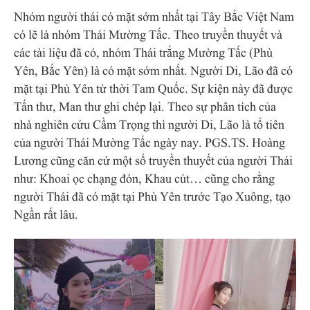
Nhóm người thái có mặt sớm nhất tại Tây Bắc Việt Nam
có lẽ là nhóm Thái Mường Tấc. Theo truyền thuyết và
các tài liệu đã có, nhóm Thái trắng Mường Tấc (Phù
Yên, Bắc Yên) là có mặt sớm nhất. Người Di, Lão đã có
mặt tại Phù Yên từ thời Tam Quốc. Sự kiện này đã được
Tấn thư, Man thư ghi chép lại. Theo sự phân tích của
nhà nghiên cứu Cầm Trọng thì người Di, Lão là tổ tiên
của người Thái Mường Tấc ngày
nay. PGS.TS. Hoàng
Lương cũng căn cứ một số truyền thuyết của người Thái
như: Khoai ọc chạng đón, Khau cút… cũng cho rằng
người Thái đã có mặt tại Phù Yên trước Tạo Xuông, tạo
Ngần rất lâu.