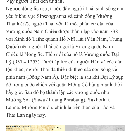
Vậy người Thái đến từ đâu?
Ngược dòng lịch sử, trước đây người Thái sinh sống chủ
yếu ở khu vực Sipsongpanna và cánh đồng Mường
Thanh (??), người Thái vốn là một phần cư dân của
Vương quốc Nam Chiếu được thành lập vào năm 738
với Kinh đô Taihe quanh Hồ Nhĩ Hải (Vân Nam, Trung
Quốc) nên người Thái còn gọi là Vương quốc Nam
Chiếu là Nong Se. Tiếp nối của nó là Vương quốc Đại
Lý (937 – 1253). Dưới áp lực của người Hán và các dân
tộc khác, người Thái đã thiên di theo các con sông về
phía nam (Đông Nam Á). Đặc biệt là sau khi Đại Lý sụp
đổ trong cuộc chiến với quân Mông Cổ hùng mạnh thời
bấy giờ. Sau đó họ thành lập các vương quốc như
Mường Soa (Sawa / Luang Phrabang), Sukhothai,
Lanna, Mường Phuôn, chính là tiền thân của Lào và
Thái Lan ngày nay.