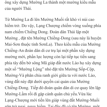
ông xây dựng Mường La thành một mường kiểu mẫu
của người Thái.
Từ Mường La đi lên Mường Muổi rất khó vì núi cao
hiểm trở. Do vậy, Lạng Chượng chiếm vòng xuống phía
nam chiếm Chiềng Dong. Đoàn dân Thái lập một
Mường , đặt tên Mường Chiềng-Dong (sau này là huyện
Mai-Sơn thuộc tỉnh SơnLa). Theo kiểu mẫu của Mường
Chiềng-An đoàn dân di cư trụ lại một phần xây dựng
mường mới, phần lực lượng còn lại tiếp tục tiến sang
phía tây đến bờ sông Mã giáp đất nước Lào họ xây dựng
một số “Mường Lộng” nhỏ đặt tên Mường Sốp-Cộp,
Mường-Và phân chia ranh giới giữa ta với nước Lào,
vùng đất này đặt dưới quyền cai quản của Mường
Chiềng-Dong. Tiếp đó đoàn quân dân di cư quay lên lập
Mường-Lầm rồi đi gặp cánh quân chủ yếu.Vừa lúc
Lạng-Chượng mới tiến lên giáp vùng đất Mường-Muổi
gặp trở ngại, nguy hiểm. Tại đây đã có tên Mường, một