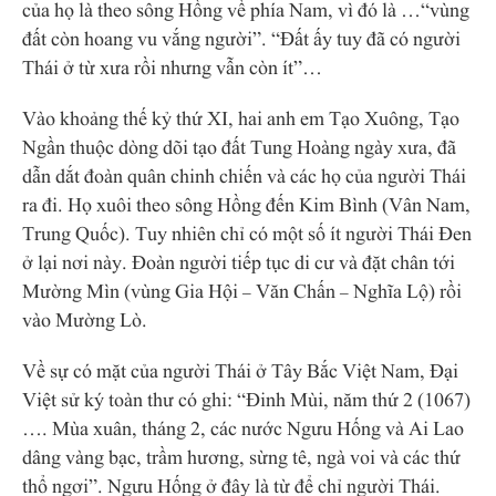
của họ là theo sông Hồng về phía Nam, vì đó là …“vùng
đất còn hoang vu vắng người”. “Đất ấy tuy đã có người
Thái ở từ xưa rồi nhưng vẫn còn ít”…
Vào khoảng thế kỷ thứ XI, hai anh em Tạo Xuông, Tạo
Ngần thuộc dòng dõi tạo đất Tung Hoàng ngày xưa, đã
dẫn dắt đoàn quân chinh chiến và các họ của người Thái
ra đi. Họ xuôi theo sông Hồng đến Kim Bình (Vân Nam,
Trung Quốc). Tuy nhiên chỉ có một số ít người Thái Đen
ở lại nơi này. Đoàn người tiếp tục di cư và đặt chân tới
Mường Mìn (vùng Gia Hội – Văn Chấn – Nghĩa Lộ) rồi
vào Mường Lò.
Về sự có mặt của người Thái ở Tây Bắc Việt Nam, Đại
Việt sử ký toàn thư có ghi: “Đinh Mùi, năm thứ 2 (1067)
…. Mùa xuân, tháng 2, các nước Ngưu Hống và Ai Lao
dâng vàng bạc, trầm hương, sừng tê, ngà voi và các thứ
thổ ngơi”. Ngưu Hống ở đây là từ để chỉ người Thái.