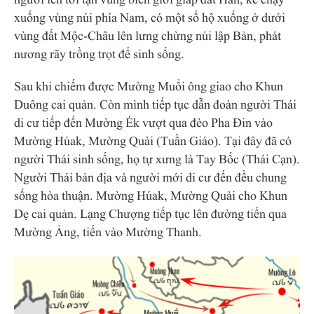
người lên tới tận vùng biên giới giáp đất Hán, kẻ chạy
xuống vùng núi phía Nam, có một số hộ xuống ở dưới
vùng đất Mộc-Châu lên lưng chừng núi lập Bản, phát
nương rãy trồng trọt để sinh sống.
Sau khi chiếm được Mường Muổi ông giao cho Khun
Duông cai quản. Còn mình tiếp tục dẫn đoàn người Thái
di cư tiếp đến Mường Ék vượt qua đèo Pha Đin vào
Mường Húak, Mường Quài (Tuần Giáo). Tại đây đã có
người Thái sinh sống, họ tự xưng là Tay Bốc (Thái Cạn).
Người Thái bản địa và người mới di cư đến đều chung
sống hòa thuận. Mường Húak, Mường Quài cho Khun
Dẹ cai quản. Lạng Chượng tiếp tục lên đường tiến qua
Mường Ảng, tiến vào Mường Thanh.