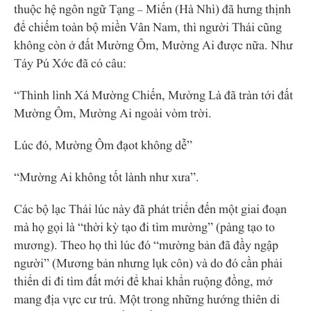
thuộc hệ ngôn ngữ Tạng – Miến (Hà Nhì) đã hưng thịnh
để chiếm toàn bộ miền Vân Nam, thì người Thái cũng
không còn ở đất Mường Ôm, Mường Ai được nữa. Như
Táy Pú Xớc đã có câu:
“Thình lình Xá Mường Chiến, Mường Là đã tràn tới đất
Mường Ôm, Mường Ai ngoài vòm trời.
Lúc đó, Mường Ôm đạot không
dễ”
“Mường Ai không tốt lành như xưa”.
Các bộ lạc Thái lúc này đã phát triển đến một giai đoạn
mà họ gọi là “thời kỳ tạo đi tìm mường” (pàng tạo to
mương). Theo họ thì lúc đó “mường bản đã đầy ngập
người” (Mương bản nhưng lụk côn) và do đó cần phải
thiển di đi tìm đất mới để khai khẩn ruộng đồng, mở
mang địa vực cư trú. Một trong những hướng thiên di