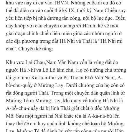
khu vực này di cư vào TBVN. Những cuộc di cư đó có
thể đã diễn ra vào cuối thế kỷ IX, thời kỳ Nam Chiếu suy
yếu liên tiếp bị nhà đường tấn công, nội bộ lục đục. Điều
này khớp với câu chuyện của người Hà nhì kể về một
giai đoạn chinh chiến liên miên giữa các nhóm người ở
các địa phương trong đất Hà Nhì và Thái là “Hà Nhì mi
chạ”. Chuyện kể rằng:
Khu vực Lai Châu,Nam Vân Nam vốn là vùng đất do
người Hà Nhì và Lô Lô làm chủ. Họ có những chủ tướng
tài giỏi như Ka-la-a-thư và Pả Thoản Pì ở Vân Nam, A-
bồ-chu-quầy ở Mường Lay. Dưới chướng của họ còn có
rất đông người Thái. Trong một chuyến dân quân lính từ
Mường Tè ra Mường Lay, khi quay về tướng Hà Nhì là
A-bồ-chu-quầy đã bị lính Thái giết chết ở dốc Mường
Mô. Sau một người hà Nhì khác tên là A-ka-na-bú lên
thay thế để chỉ huy quân lính khống chế toàn bộ Mường
Lay, Mường Tè để đánh lại sức tấn công của người Hán.