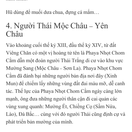
Hũ dùng để muối dưa chua, đựng cá mắm…
4. Người Thái Mộc Châu – Yên
Châu
Vào khoảng cuối thế kỷ XIII, đầu thể kỷ XIV, từ đất
Viêng Chăn có một vị hoàng tử tên là Phaya Nhọt Chom
Cằm dẫn một đoàn người Thái Trắng di cư vào khu vực
Mường Sang (Mộc Châu – Sơn La). Phaya Nhọt Chom
Cằm đã đánh bại những người bản địa nơi đây (Xinh
Mun) để chiếm lấy những vùng đất đai màu mỡ, dễ canh
tác. Thế lực của Phaya Nhọt Chom Cằm ngày càng lớn
mạnh, ông đưa những người thân cận đi cai quản các
vùng xung quanh: Mường Ét, Chiềng Cọ (Sầm Nứa,
Lào), Đà Bắc… cùng với đó người Thái cũng định cự và
phát triển bản mường của mình.