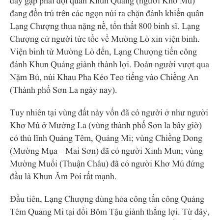
đây gặp phải đội quân Khun Quảng (người Khơ Mú)
đang đồn trú trên các ngọn núi ra chặn đánh khiến quân
Lạng Chượng thua nặng nề, tổn thất 800 binh sĩ. Lạng
Chượng cử người tức tốc về Mường Lò xin viện binh.
Viện binh từ Mường Lò đến, Lạng Chượng tiến công
đánh Khun Quảng giành thành lợi. Đoàn người vượt qua
Nặm Bú, núi Khau Pha Kéo Teo tiếng vào Chiềng An
(Thành phố Sơn La ngày nay).
Tuy nhiên tại vùng đất này vốn đã có người ở như người
Khơ Mú ở Mường La (vùng thành phố Sơn la bây giờ)
có thủ lĩnh Quảng Têm, Quảng Mi; vùng Chiềng Dong
(Mường Mụa – Mai Sơn) đã có người Xinh Mun; vùng
Mường Muổi (Thuận Châu) đã có người Khơ Mú đứng
đầu là Khun Ăm Poi rất mạnh.
Đầu tiên, Lạng Chượng dùng hỏa công tấn công Quảng
Têm Quảng Mi tại đồi Bôm Tậu giành thắng lợi. Từ đây,