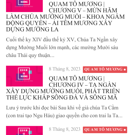
vào
QUAM TÔ MƯƠNG |
CHƯƠNG V – MỨN HĂM
LÀM CHÚA MƯỜNG MUỔI – KHOA NGẤM
ĐỘNG QUYỀN – ẢI TÊM MƯƠNG XÂY
DỰNG MƯỜNG LA
Cuối thế ky XIV đầu thế kỷ XV, Chúa Ta Ngần xây
dựng Mường Muổi lớn mạnh, các mường Mười sáu
châu Thái quy thuận...
Đăng
8 Tháng 8, 2023
QUAM TÔ MƯƠNG
vào
QUAM TÔ MƯƠNG |
CHƯƠNG IV – TA NGẦN
XÂY DỰNG MƯỜNG MUỔI, PHÁT TRIỂN
THẾ LỰC KHẮP SÔNG ĐÀ VÀ SÔNG MÃ
Lưu ý trước khi đọc bài Sau khi về già chúa Ta Cằm
(con trai tạo Ngu Háu) giao quyền cho con trai la Ta...
Đăng
8 Tháng 8, 2023
QUAM TÔ MƯƠNG