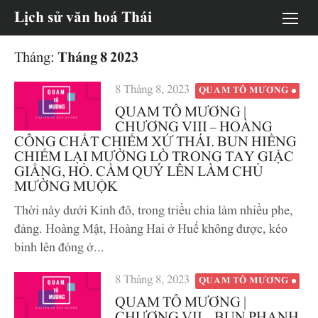
Chuyển
Lịch sử văn hoá Thái
tới
nội
Tháng:
Tháng 8 2023
dung
Đăng
8 Tháng 8, 2023
QUAM TÔ MƯƠNG
vào
QUAM TÔ MƯƠNG |
CHƯƠNG VIII – HOÀNG
CÔNG CHẤT CHIẾM XỨ THÁI. BUN HIỀNG
CHIẾM LẠI MƯỜNG LÒ TRONG TAY GIẶC
GIẲNG, HỎ. CẦM QUÝ LÊN LÀM CHỦ
MƯỜNG MUỘK
Thời này dưới Kinh đô, trong triều chia làm nhiều phe,
đảng. Hoàng Mật, Hoàng Hai ở Huế không được, kéo
binh lên đóng ở...
Đăng
8 Tháng 8, 2023
QUAM TÔ MƯƠNG
vào
QUAM TÔ MƯƠNG |