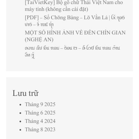
[TaiVietKey] Bộ gõ chữ Thái Việt Nam cho
máy tính (không cần cài đặt)
[PDF] – Sổ Chōng Bàng – Lō Vằn Lả | ꪶꪎ꫁ ꪋꪮꪉ
ꪚꪱꪉ – ꪩꪷ ꪪꪽ ꪨ꫁ꪱ
MỘT SỐ HÌNH ẢNH VỀ ĐỀN CHÍN GIAN
(NGHỆ AN)
ꪁꪫꪱꪣ ꪄꪾꪚ ꪭꪸꪙ ꪬꪮꪣ – ꪉ꪿ꪮꪙ ꫒ – ꪁꪾ ꪶꪒꪥ ꪭꪸꪙ ꪬꪮꪣ ꪔ꫁ꪱꪙ
ꪫꪸꪀ ꪋꪴ꫁
Lưu trữ
Tháng 9 2025
Tháng 6 2025
Tháng 4 2024
Tháng 8 2023