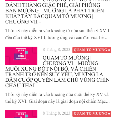
CHƯƠNG VII – BUN PHANH
ĐÁNH THẮNG GIẶC PHẺ, GIẢI PHÓNG
BẢN MƯỜNG – MƯỜNG LA PHÁT TRIỂN
KHẮP TÂY BẮCQUAM TÔ MƯƠNG |
CHƯƠNG VII –
Thời kỳ này diễn ra vào khoảng từ nửa sau thế kỷ XVII
đến đầu thế kỷ XVIII; tương ứng với các đời vua Lê...
Đăng
8 Tháng 8, 2023
QUAM TÔ MƯƠNG
vào
QUAM TÔ MƯƠNG |
CHƯƠNG VI – MƯỜNG
MUỔI XUNG ĐỘT NỘI BỘ, VÀ CHIẾN
TRANH TRỞ NÊN SUY YẾU, MƯỜNG LA
DẦN CƯỚP QUYỀN LÀM CHỦ VÙNG CHÍN
CHÂU THÁI
Thời kỳ này diễn ra vào khoảng nửa cuối thế kỷ XV và
thể kỷ XVI. Giai đoạn này là giai đoạn nội chiến Mạc...
Đăng
8 Tháng 8, 2023
QUAM TÔ MƯƠNG