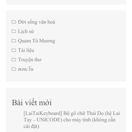
Đời sống văn hoá
Lịch sử
Quam Tô Mương
Tài liệu
Truyện thơ
ꪁꪫꪱꪣ ꪼꪕ
Bài viết mới
[LaiTaiKeyboard] Bộ gõ chữ Thái Dọ (hệ Lai
Tay – UNICODE) cho máy tính (không cần
cài đặt)