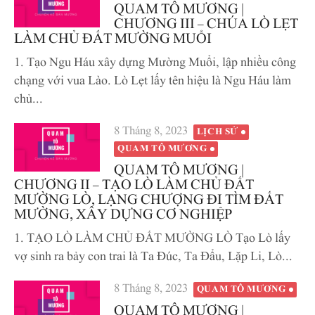
vào
QUAM TÔ MƯƠNG |
CHƯƠNG III – CHÚA LÒ LẸT
LÀM CHỦ ĐẤT MƯỜNG MUỔI
1. Tạo Ngu Háu xây dựng Mường Muổi, lập nhiều công
chạng với vua Lào. Lò Lẹt lấy tên hiệu là Ngu Háu làm
chủ...
Đăng
8 Tháng 8, 2023
LỊCH SỬ
vào
QUAM TÔ MƯƠNG
QUAM TÔ MƯƠNG |
CHƯƠNG II – TẠO LÒ LÀM CHỦ ĐẤT
MƯỜNG LÒ, LẠNG CHƯỢNG ĐI TÌM ĐẤT
MƯỜNG, XÂY DỰNG CƠ NGHIỆP
1. TẠO LÒ LÀM CHỦ ĐẤT MƯỜNG LÒ Tạo Lò lấy
vợ sinh ra bảy con trai là Ta Đúc, Ta Đẩu, Lặp Li, Lò...
Đăng
8 Tháng 8, 2023
QUAM TÔ MƯƠNG
vào
QUAM TÔ MƯƠNG |