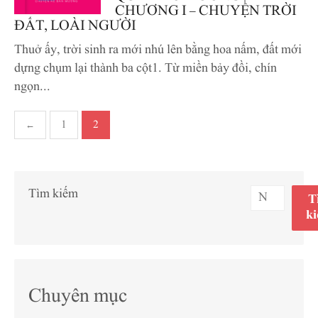
CHƯƠNG I – CHUYỆN TRỜI
ĐẤT, LOÀI NGƯỜI
Thuở ấy, trời sinh ra mới nhú lên bằng hoa nấm, đất mới
dựng chụm lại thành ba cột1. Từ miền bảy đồi, chín
ngọn...
Phân
←
1
2
trang
bài
viết
Tìm kiếm
T
k
Chuyên mục